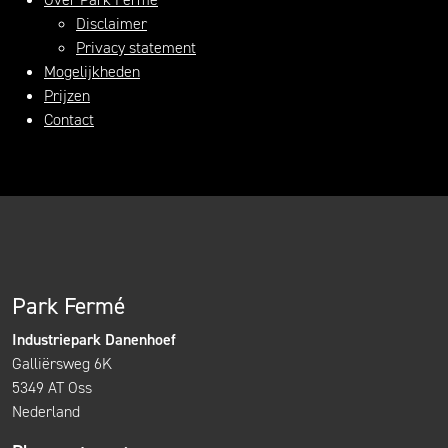
Disclaimer
Privacy statement
Mogelijkheden
Prijzen
Contact
Park Fermé
Industriepark Danenhoef
Galliërsweg 6K
5349 AT Oss
Nederland